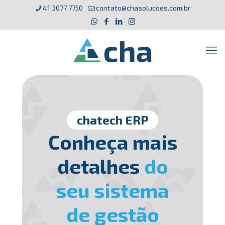
41 3077 7750
contato@chasolucoes.com.br
chatech ERP
Conheça mais
detalhes
do
seu sistema
de gestão