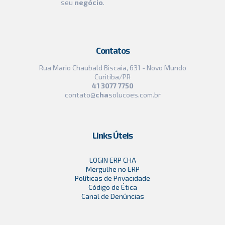
seu
negócio
.
Contatos
Rua Mario Chaubald Biscaia, 631 - Novo Mundo
Curitiba/PR
41 3077 7750
contato@
cha
solucoes.com.br
Links Úteis
LOGIN ERP CHA
Mergulhe no ERP
Políticas de Privacidade
Código de Ética
Canal de Denúncias