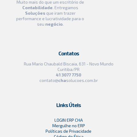
Muito mais do que um escritório de
Contabilidade
. Entregamos
Soluções
que iram trazer
performance e lucratividade para o
seu
negócio
.
Contatos
Rua Mario Chaubald Biscaia, 631 - Novo Mundo
Curitiba/PR
41 3077 7750
contato@
cha
solucoes.com.br
Links Úteis
LOGIN ERP CHA
Mergulhe no ERP
Políticas de Privacidade
Código de Ética